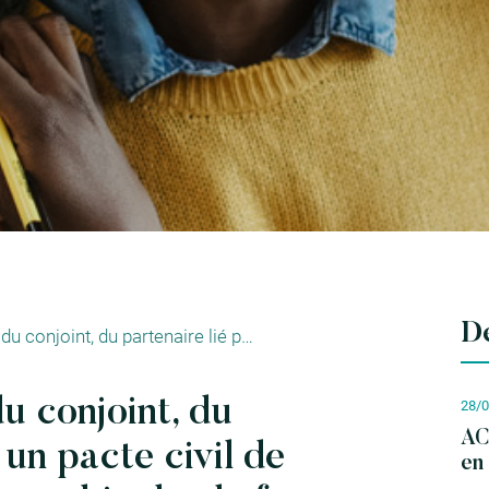
De
Statut juridique du conjoint, du partenaire lié par un pacte civil de solidarité ou du concubin du chef d’entreprise
du conjoint, du
28/
AC
 un pacte civil de
en