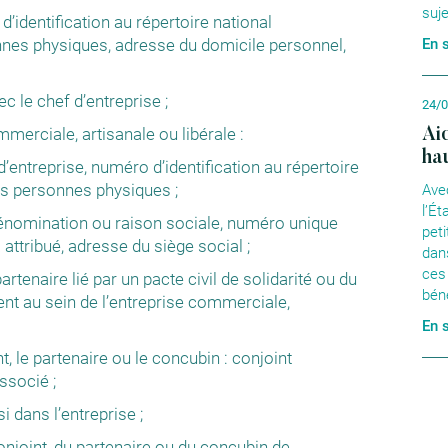
suje
identification au répertoire national
onnes physiques, adresse du domicile personnel,
En 
ec le chef d’entreprise ;
24/
mmerciale, artisanale ou libérale :
Ai
ha
entreprise, numéro d’identification au répertoire
des personnes physiques ;
Avec
l’Ét
: dénomination ou raison sociale, numéro unique
pet
jà attribué, adresse du siège social ;
dans
ces
partenaire lié par un pacte civil de solidarité ou du
béné
ent au sein de l’entreprise commerciale,
En 
nt, le partenaire ou le concubin : conjoint
ssocié ;
i dans l’entreprise ;
njoint, du partenaire ou du concubin de