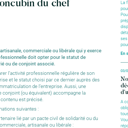
concubin du chef
La 
pour
Pour
pré
dis
dét
ses
pour
 artisanale, commerciale ou libérale qui y exerce
En 
fessionnelle doit opter pour le statut de
rié ou de conjoint associé.
03/
rer l’activité professionnelle régulière de son
No
rise et le statut choisi par ce dernier auprès des
dé
mmatriculation de l’entreprise. Aussi, une
d’
 le conjoint (ou équivalent) accompagne la
 contenu est précisé.
A c
obl
mations suivantes :
tous
rtenaire lié par un pacte civil de solidarité ou du
Vou
ommerciale, artisanale ou libérale :
rép