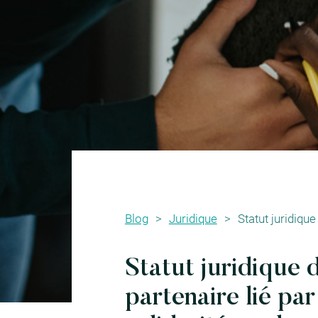
Skip
to
the
content
Blog
>
Juridique
>
Statut juridique 
partenaire lié par