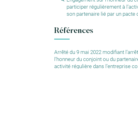
participer régulièrement à l’act
son partenaire lié par un pacte 
Références
Arrêté du 9 mai 2022 modifiant l’arrêté
l’honneur du conjoint ou du partenaire
activité régulière dans l’entreprise c
conjoint ou son partenaire
https://www.legifrance.gouv.fr/j
orf/